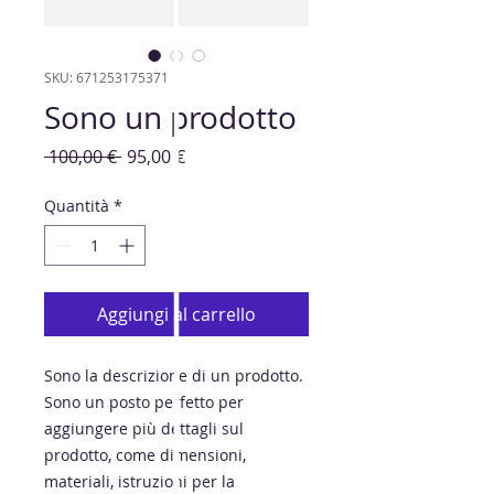
SKU: 671253175371
Sono un prodotto
Prezzo
Prezzo
 100,00 € 
95,00 €
regolare
scontato
Quantità
*
Aggiungi al carrello
Sono la descrizione di un prodotto. 
Sono un posto perfetto per 
aggiungere più dettagli sul 
prodotto, come dimensioni, 
materiali, istruzioni per la 